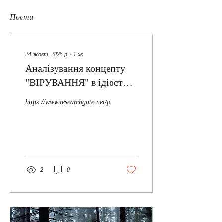
Пости
24 жовт. 2025 р.
∙
1
хв
Аналізування концепту
"ВІРУВАННЯ" в ідіостилі
української письменниці
https://www.researchgate.net/publication/392127441_
Рене Вандерлін на
прикладі роману ‘У
МАРЕВІ: ОБИРАЙ ТЕ,
ЩО НЕ ЗРУЙНУЄ ТЕБЕ’.
2
0