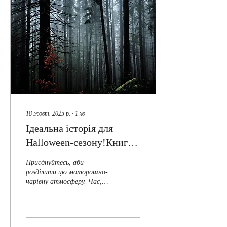
18 жовт. 2025 р.
∙
1
хв
Ідеальна історія для
Halloween-сезону!Книга
«У МАРЕві» англійською
Приєднуйтесь, аби
мовою вже доступна — E-
розділити цю моторошно-
чарівну атмосферу. Час,
варіант та видання у
проведений з книгою,
твердій обкладинці.
наповнить вас захопливими
враженнями — ви станете
свідком надприродного